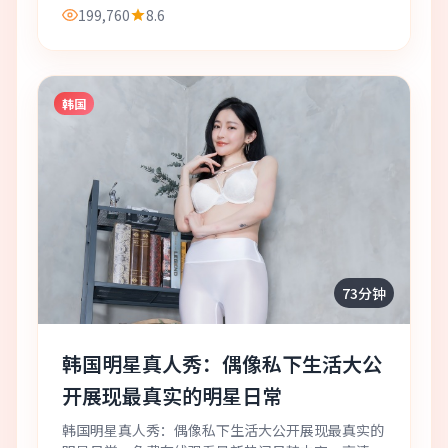
199,760
8.6
看。
韩国
73分钟
韩国明星真人秀：偶像私下生活大公
开展现最真实的明星日常
韩国明星真人秀：偶像私下生活大公开展现最真实的