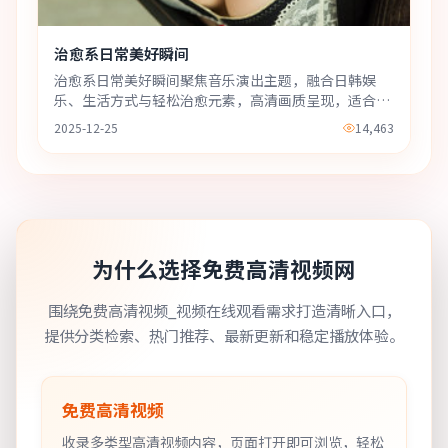
治愈系日常美好瞬间
治愈系日常美好瞬间聚焦音乐演出主题，融合日韩娱
乐、生活方式与轻松治愈元素，高清画质呈现，适合随
时在线观看。
2025-12-25
14,463
为什么选择免费高清视频网
围绕免费高清视频_视频在线观看需求打造清晰入口，
提供分类检索、热门推荐、最新更新和稳定播放体验。
免费高清视频
收录多类型高清视频内容，页面打开即可浏览，轻松