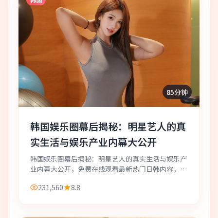
85分钟
韩国娱乐圈幕后揭秘：明星艺人的真
实生活与娱乐产业内幕大公开
韩国娱乐圈幕后揭秘：明星艺人的真实生活与娱乐产
业内幕大公开，免费在线观看最新热门日韩内容，高
清画质，流畅播放，适合喜欢明星真人秀的观众收藏
231,560
8.8
观看。