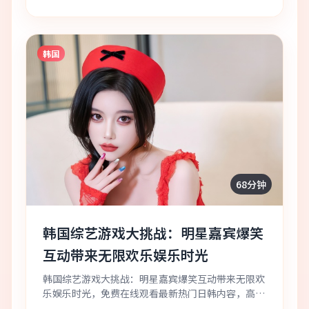
韩国
68分钟
韩国综艺游戏大挑战：明星嘉宾爆笑
互动带来无限欢乐娱乐时光
韩国综艺游戏大挑战：明星嘉宾爆笑互动带来无限欢
乐娱乐时光，免费在线观看最新热门日韩内容，高清
画质，流畅播放，适合喜欢韩国综艺的观众收藏观