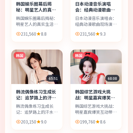
韩国娱乐圈幕后揭
日本动漫音乐演唱
秘：明星艺人的真实
会：经典动漫歌曲现
生活与娱乐产业内幕
场演出带来视听双重
韩国娱乐圈幕后揭秘：
日本动漫音乐演唱会：
大公开
享受
明星艺人的真实生活与
经典动漫歌曲现场演出
娱乐产业内幕大公开，
带来视听双重享受，免
231,560
8.8
231,560
9.3
免费在线观看最新热门
费在线观看最新热门日
日韩内容，高清画质，
韩内容，高清画质，流
流畅播放，适合喜欢明
畅播放，适合喜欢音乐
星真人秀的观众收藏观
演出的观众收藏观看。
韩国
韩国
看。
65:51
68:08
韩流偶像练习生成长
韩国综艺游戏大挑
记：追梦路上的汗水
战：明星嘉宾爆笑互
与泪水铸就闪耀舞台
动带来无限欢乐娱乐
韩流偶像练习生成长
韩国综艺游戏大挑战：
时光
记：追梦路上的汗水与
明星嘉宾爆笑互动带来
泪水铸就闪耀舞台，免
无限欢乐娱乐时光，免
203,150
9.0
199,760
8.6
费在线观看最新热门日
费在线观看最新热门日
韩内容，高清画质，流
韩内容，高清画质，流