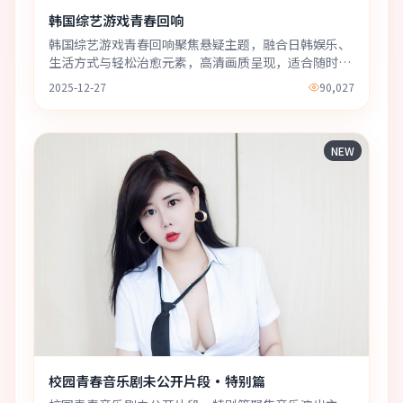
韩国综艺游戏青春回响
韩国综艺游戏青春回响聚焦悬疑主题，融合日韩娱乐、
生活方式与轻松治愈元素，高清画质呈现，适合随时在
线观看。
2025-12-27
90,027
NEW
校园青春音乐剧未公开片段·特别篇