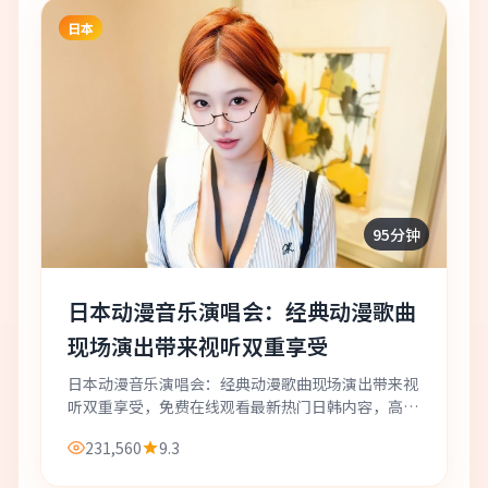
日本
95分钟
日本动漫音乐演唱会：经典动漫歌曲
现场演出带来视听双重享受
日本动漫音乐演唱会：经典动漫歌曲现场演出带来视
听双重享受，免费在线观看最新热门日韩内容，高清
画质，流畅播放，适合喜欢音乐演出的观众收藏观
231,560
9.3
看。